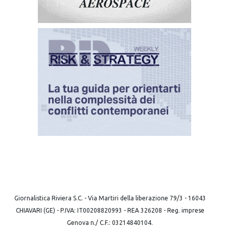
Giornalistica Riviera S.C. - Via Martiri della liberazione 79/3 - 16043
CHIAVARI (GE) - P.IVA: IT00208820993 - REA 326208 - Reg. imprese
Genova n./ C.F.: 03214840104.