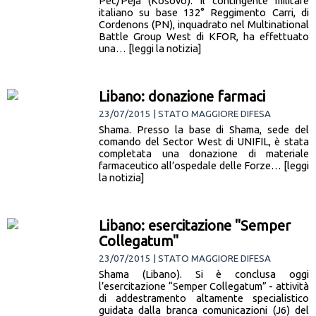
Pec/Peja (Kosovo). Il contingente militare
italiano su base 132° Reggimento Carri, di
Cordenons (PN), inquadrato nel Multinational
Battle Group West di KFOR, ha effettuato
una… [leggi la notizia]
Libano: donazione farmaci
23/07/2015 | STATO MAGGIORE DIFESA
Shama. Presso la base di Shama, sede del
comando del Sector West di UNIFIL, è stata
completata una donazione di materiale
farmaceutico all’ospedale delle Forze… [leggi
la notizia]
Libano: esercitazione "Semper
Collegatum"
23/07/2015 | STATO MAGGIORE DIFESA
Shama (Libano). Si è conclusa oggi
l’esercitazione “Semper Collegatum” - attività
di addestramento altamente specialistico
guidata dalla branca comunicazioni (J6) del