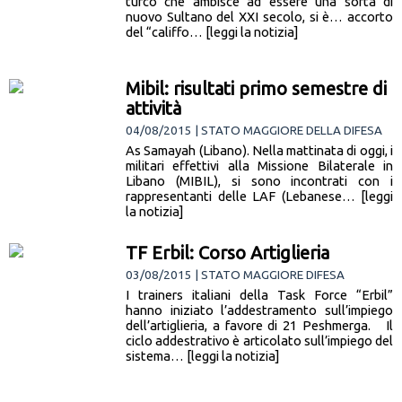
turco che ambisce ad essere una sorta di
nuovo Sultano del XXI secolo, si è… accorto
del “califfo… [leggi la notizia]
Mibil: risultati primo semestre di
attività
04/08/2015 | STATO MAGGIORE DELLA DIFESA
As Samayah (Libano). Nella mattinata di oggi, i
militari effettivi alla Missione Bilaterale in
Libano (MIBIL), si sono incontrati con i
rappresentanti delle LAF (Lebanese… [leggi
la notizia]
TF Erbil: Corso Artiglieria
03/08/2015 | STATO MAGGIORE DIFESA
I trainers italiani della Task Force “Erbil”
hanno iniziato l’addestramento sull’impiego
dell’artiglieria, a favore di 21 Peshmerga. Il
ciclo addestrativo è articolato sull’impiego del
sistema… [leggi la notizia]