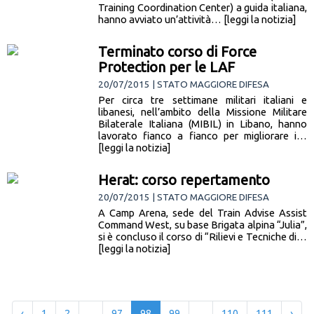
Training Coordination Center) a guida italiana,
hanno avviato un’attività… [leggi la notizia]
Terminato corso di Force
Protection per le LAF
20/07/2015 | STATO MAGGIORE DIFESA
Per circa tre settimane militari italiani e
libanesi, nell’ambito della Missione Militare
Bilaterale Italiana (MIBIL) in Libano, hanno
lavorato fianco a fianco per migliorare i…
[leggi la notizia]
Herat: corso repertamento
20/07/2015 | STATO MAGGIORE DIFESA
A Camp Arena, sede del Train Advise Assist
Command West, su base Brigata alpina “Julia”,
si è concluso il corso di “Rilievi e Tecniche di…
[leggi la notizia]
‹
1
2
...
97
98
99
...
110
111
›