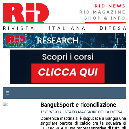
RID NEWS
RID MAGAZINE
SHOP & INFO
R
IVISTA
I
TALIANA
D
IFES
A
☰
Bangui:Sport e riconciliazione
15/09/2014 | STATO MAGGIORE DELLA DIFESA
Domenica mattina si è disputata a Bangui una
singolare partita di calcio tra la squadra di
EUFOR RCA e una rappresentativa di tutti gli