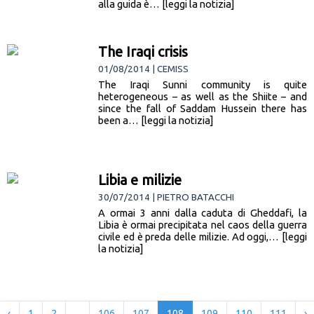
alla guida è… [leggi la notizia]
The Iraqi crisis
01/08/2014 | CEMISS
The Iraqi Sunni community is quite
heterogeneous – as well as the Shiite – and
since the fall of Saddam Hussein there has
been a… [leggi la notizia]
Libia e milizie
30/07/2014 | PIETRO BATACCHI
A ormai 3 anni dalla caduta di Gheddafi, la
Libia è ormai precipitata nel caos della guerra
civile ed è preda delle milizie. Ad oggi,… [leggi
la notizia]
‹
1
2
...
106
107
108
109
110
111
›