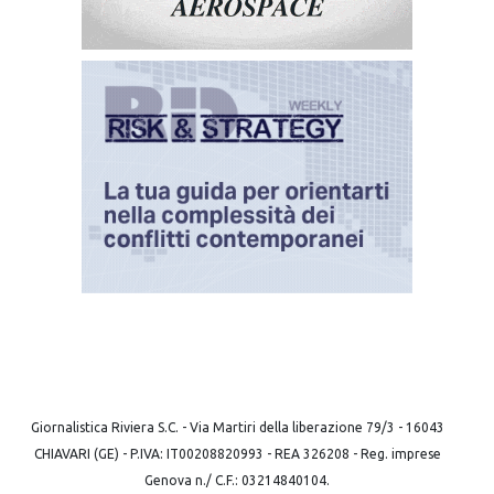
Giornalistica Riviera S.C. - Via Martiri della liberazione 79/3 - 16043
CHIAVARI (GE) - P.IVA: IT00208820993 - REA 326208 - Reg. imprese
Genova n./ C.F.: 03214840104.