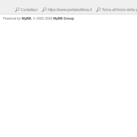
Contattaci
https://www.portaledifesa.it
Torna all'inizio della
Powered by
MyBB
, © 2002-2026
MyBB Group
.