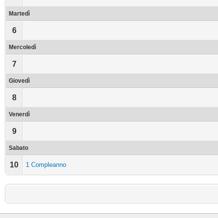
Martedì
6
Mercoledì
7
Giovedì
8
Venerdì
9
Sabato
10
1 Compleanno