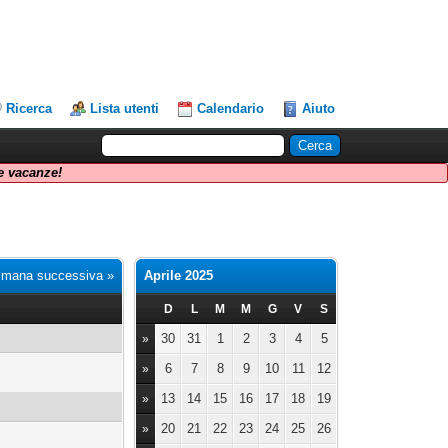
Ricerca
Lista utenti
Calendario
Aiuto
 vacanze!
imana successiva »
Aprile 2025
D
L
M
M
G
V
S
30
31
1
2
3
4
5
»
6
7
8
9
10
11
12
»
13
14
15
16
17
18
19
»
20
21
22
23
24
25
26
»