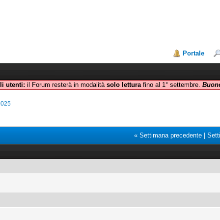
Portale
i utenti:
il Forum resterà in modalità
solo lettura
fino al 1° settembre.
Buone
2025
« Settimana precedente
|
Sett