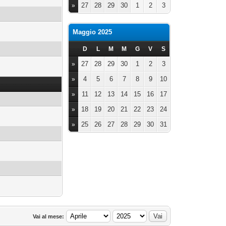
27
28
29
30
1
2
3
»
Maggio 2025
D
L
M
M
G
V
S
27
28
29
30
1
2
3
»
4
5
6
7
8
9
10
»
11
12
13
14
15
16
17
»
18
19
20
21
22
23
24
»
25
26
27
28
29
30
31
»
Vai al mese: