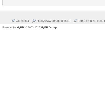
Contattaci
https://www.portaledifesa.it
Torna all'inizio della
Powered by
MyBB
, © 2002-2026
MyBB Group
.