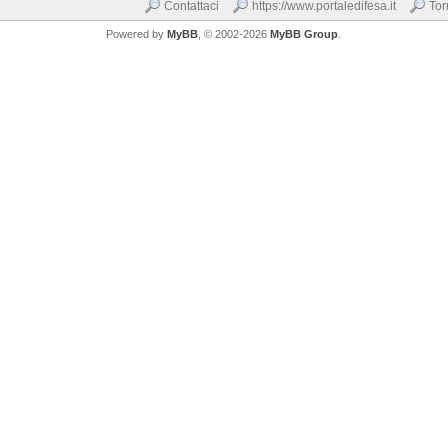
Contattaci
https://www.portaledifesa.it
Tor
Powered by
MyBB
, © 2002-2026
MyBB Group
.