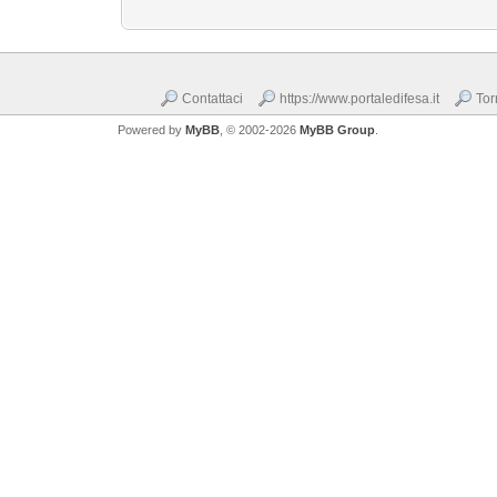
Contattaci
https://www.portaledifesa.it
Tor
Powered by
MyBB
, © 2002-2026
MyBB Group
.