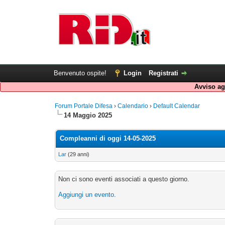
Benvenuto ospite!
Login
Registrati
Avviso agl
Forum Portale Difesa
›
Calendario
›
Default Calendar
14 Maggio 2025
Compleanni di oggi 14-05-2025
Lar
(29 anni)
Non ci sono eventi associati a questo giorno.
Aggiungi un evento
.