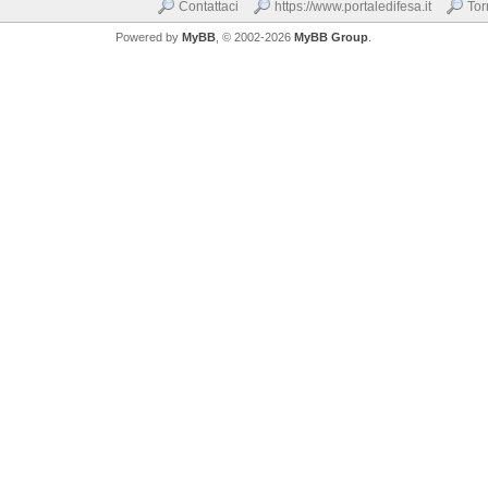
Contattaci
https://www.portaledifesa.it
Tor
Powered by
MyBB
, © 2002-2026
MyBB Group
.