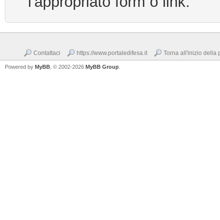
l'appropriato form o link.
Contattaci
https://www.portaledifesa.it
Torna all'inizio della
Powered by
MyBB
, © 2002-2026
MyBB Group
.