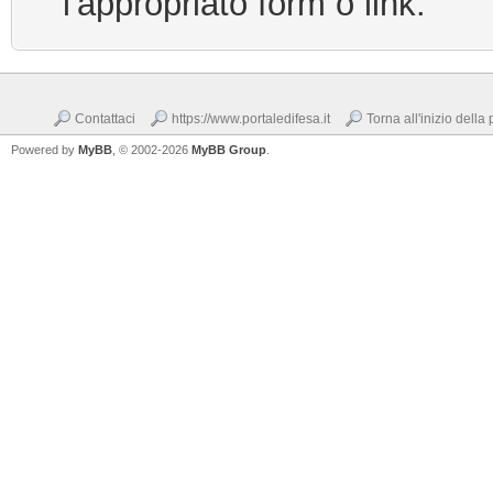
l'appropriato form o link.
Contattaci
https://www.portaledifesa.it
Torna all'inizio della
Powered by
MyBB
, © 2002-2026
MyBB Group
.